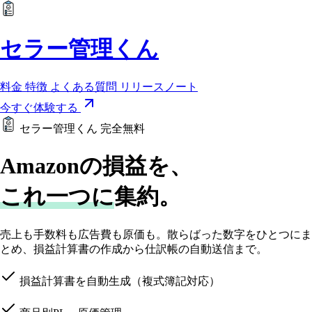
セラー管理くん
料金
特徴
よくある質問
リリースノート
今すぐ体験する
セラー管理くん
完全無料
Amazonの損益を、
これ一つに
集約。
売上も手数料も広告費も原価も。散らばった数字をひとつにま
とめ、
損益計算書の作成から仕訳帳の自動送信まで。
損益計算書を自動生成（複式簿記対応）